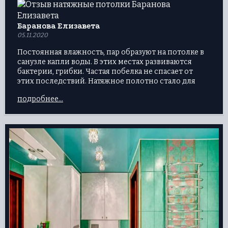
Баранова Елизавета
05.11.2020
Постоянная влажность, пар образуют на потолке в
санузле капли воды. В этих местах развиваются
бактерии, грибки. Частая побелка не спасает от
этих последствий. Натяжное полотно стало для
меня спасением. Мало того, что скрыло все
подробнее...
нелицеприятные места на потолке, так еще и
красиво стало. Протираю тряпкой и чистота. А
блестящая поверхность (выбрала глянцевую
пленку) добавила объема маленькому помещению
санузла.