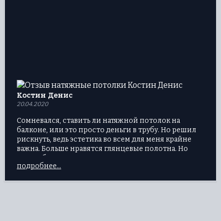
Костин Денис
20.04.2020
Сомневался, ставить ли натяжной потолок на
балконе, или это просто деньги в трубу. Но решил
рискнуть, ведь эстетика во всем для меня крайне
важна. Больше нравятся глянцевые полотна. Но
когда обратился с заказом, специалисты
подробнее...
посоветовали тканевый вариант, потому, что
балкон неотапливаемый. Спасибо за дельный
совет, третий год стоит – ни деформаций, ни
потери цвета, даже воду удерживал, когда сверху
затопили. Задумываюсь теперь о натяжном потолке
в ванную.