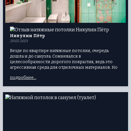
Никулин Пётр
20.02.2021
Везде по квартире натяжные потолки, очередь
дошла и до санузла. Сомневался в
целесообразности дорогого покрытия, ведь это
агрессивная среда для отделочных материалов. Но
результат приятно порадовал. Ни плесень, ни
подробнее...
грибки на поверхности пленки не приживаются.
Еще хочу отметить пожаробезопасность натяжного
потолка. Был небольшой прецедент, но полотно не
загорелось. Очень рекомендую! Цена полностью
оправдана качеством.