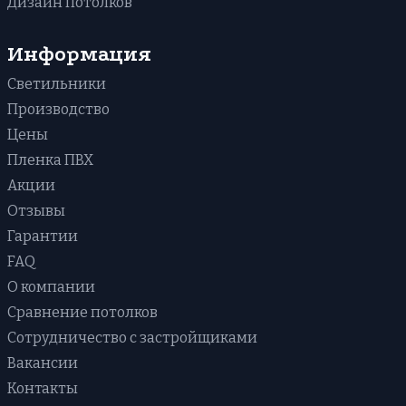
Дизайн потолков
Звездное небо
В прихожую
Бесшовные
В ванную
Информация
Фактурные с тиснением и узором
Светильники
Со световыми линиями
Производство
Цены
Пленка ПВХ
Акции
Отзывы
Гарантии
FAQ
О компании
Сравнение потолков
Сотрудничество с застройщиками
Вакансии
Контакты