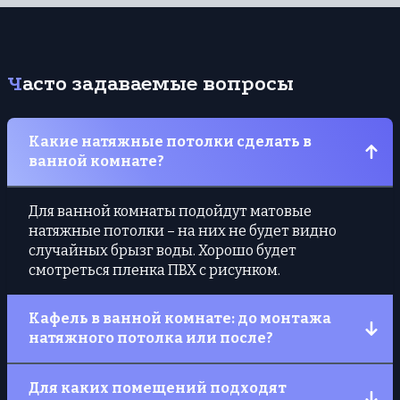
Часто задаваемые вопросы
Какие натяжные потолки сделать в
ванной комнате?
Для ванной комнаты подойдут матовые
натяжные потолки – на них не будет видно
случайных брызг воды. Хорошо будет
смотреться пленка ПВХ с рисунком.
Кафель в ванной комнате: до монтажа
натяжного потолка или после?
Если планируете широкий плинтус, плитку
Для каких помещений подходят
можно клеить после, это уменьшит стоимость