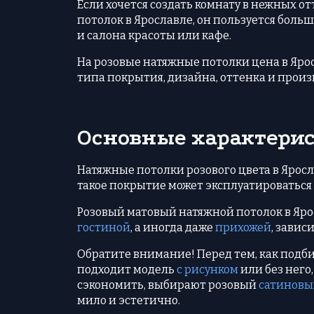
Если хочется создать комнату в нежных о
потолок в Ярославле, он пользуется боль
и салона красоты или кафе.
На розовые натяжные потолки цена в Ярос
типа покрытия, дизайна, оттенка и произ
Основные характерис
Натяжные потолки розового цвета в Ярос
такое покрытие может эксплуатироваться 
Розовый матовый натяжной потолок в Ярос
гостиной
, а иногда даже
прихожей
, завис
Обратите внимание! Перед тем, как подб
подходит модель
с рисунком
или без него
сэкономить, выбирают розовый
сатинов
мило и эстетично.