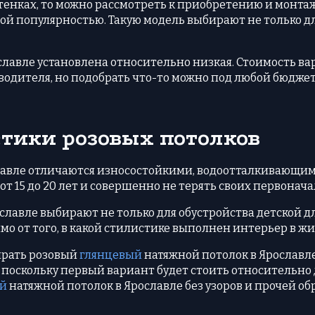
ттенках, то можно рассмотреть к приобретению и монт
шой популярностью. Такую модель выбирают не только д
лавле установлена относительно низкая. Стоимость вар
водителя, но подобрать что-то можно под любой бюджет
тики розовых потолков
лавле отличаются износостойкими, водоотталкивающим
от 15 до 20 лет и совершенно не терять своих первонач
лавле выбирают не только для обустройства детской дл
имо от того, в какой стилистике выполнен интерьер в 
ирать розовый
глянцевый
натяжной потолок в Ярославле
, поскольку первый вариант будет стоить относительно
ый
натяжной потолок в Ярославле без узоров и прочей об