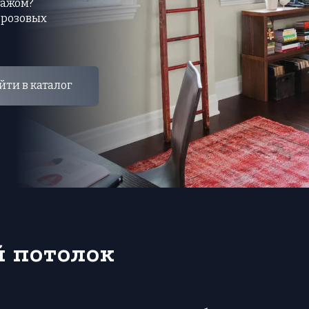
тажом?
 розовых
йти в каталог
 потолок