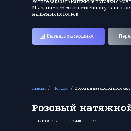
Хотите заказать натяжные потолки с мон
Мы занимаемся качественной установкой
натяжных потолков
Вызвать замерщика
Пере
/
/
Главная
Потолки
Розовый натяжной потолок
Розовый натяжной
10 Июл, 2021
1-2 мин.
32