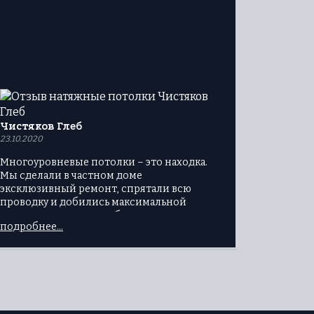
Чистяков Глеб
23.10.2020
Многоуровневые потолки – это находка.
Мы сделали в частном доме
эксклюзивный ремонт, спрятали всю
проводку и добились максимальной
эстетики. Установили быстро, качество на
подробнее...
высоте, поэтому всем советую
воспользоваться услугами именно этой
компании.