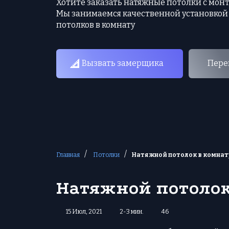
Хотите заказать натяжные потолки с мон
Мы занимаемся качественной установкой
потолков в комнату
Вызвать замерщика
Пере
/
/
Главная
Потолки
Натяжной потолок в комнат
Натяжной потолок
15 Июл, 2021
2-3 мин.
46