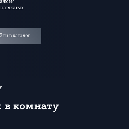
тажом?
 натяжных
йти в каталог
у
 в комнату