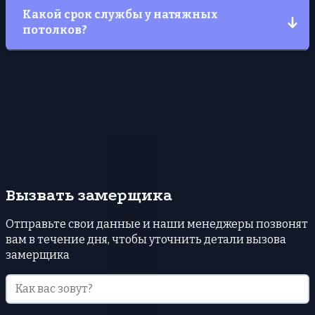
Стоимость за данную услугу начинается от 3000
Какой срок службы у натяжных
тыс руб.
потолков?
Натяжной потолок будет радовать вас не менее
20 лет при соблюдении правил эксплуатации.
Вызвать замерщика
Отправьте свои данные и наши менеджеры позвонят
вам в течение дня, чтобы уточнить детали вызова
замерщика