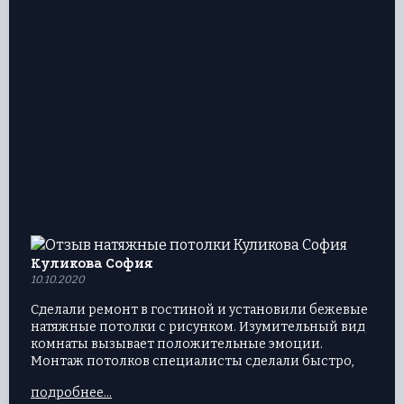
Куликова София
10.10.2020
Сделали ремонт в гостиной и установили бежевые
натяжные потолки с рисунком. Изумительный вид
комнаты вызывает положительные эмоции.
Монтаж потолков специалисты сделали быстро,
цены адекватные – все очень понравилось. Ремонту
подробнее...
полгода, но вид потолочной части остался