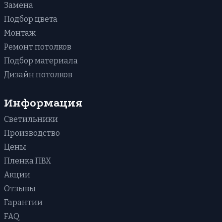
Светопрозрачные
В комнату
Замена
Синие
Кривые линии
Для офиса
Подбор цвета
Голубые
С подсветкой
В зал
Монтаж
Зеркальные
В гостиную
Ремонт потолков
Одноуровневые
На балкон / на лоджию
Подбор материала
Двухуровневые
На кухню
Дизайн потолков
Звездное небо
В прихожую
Бесшовные
В ванную
Информация
Фактурные с тиснением и узором
Светильники
Со световыми линиями
Производство
Цены
Пленка ПВХ
Акции
Отзывы
Гарантии
FAQ